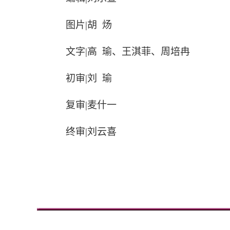
图片
|胡 炀
文字
|高 瑜、王淇菲、周培冉
初审
|刘 瑜
复审
|麦什一
终审
|刘云喜